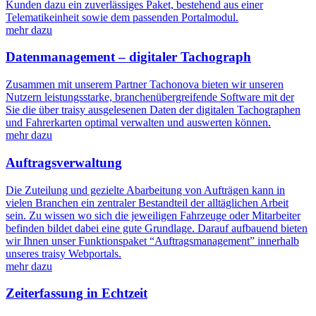
Kunden dazu ein zuverlässiges Paket, bestehend aus einer
Telematikeinheit sowie dem passenden Portalmodul.
mehr dazu
Datenmanagement – digitaler Tachograph
Zusammen mit unserem Partner Tachonova bieten wir unseren
Nutzern leistungsstarke, branchenübergreifende Software mit der
Sie die über traisy ausgelesenen Daten der digitalen Tachographen
und Fahrerkarten optimal verwalten und auswerten können.
mehr dazu
Auftragsverwaltung
Die Zuteilung und gezielte Abarbeitung von Aufträgen kann in
vielen Branchen ein zentraler Bestandteil der alltäglichen Arbeit
sein. Zu wissen wo sich die jeweiligen Fahrzeuge oder Mitarbeiter
befinden bildet dabei eine gute Grundlage. Darauf aufbauend bieten
wir Ihnen unser Funktionspaket “Auftragsmanagement” innerhalb
unseres traisy Webportals.
mehr dazu
Zeiterfassung in Echtzeit