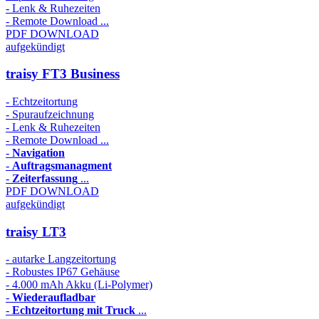
- Lenk & Ruhezeiten
- Remote Download ...
PDF DOWNLOAD
aufgekündigt
traisy FT3 Business
- Echtzeitortung
- Spuraufzeichnung
- Lenk & Ruhezeiten
- Remote Download ...
-
Navigation
-
Auftragsmanagment
-
Zeiterfassung
...
PDF DOWNLOAD
aufgekündigt
traisy LT3
- autarke Langzeitortung
- Robustes IP67 Gehäuse
- 4.000 mAh Akku (Li-Polymer)
-
Wiederaufladbar
-
Echtzeitortung mit Truck
...